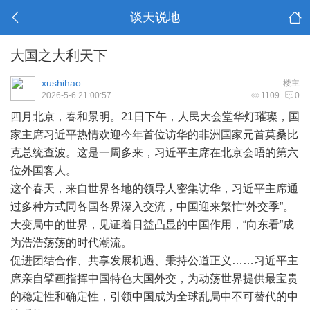
谈天说地
大国之大利天下
xushihao
楼主
2026-5-6 21:00:57
1109
0
四月北京，春和景明。21日下午，人民大会堂华灯璀璨，国
家主席习近平热情欢迎今年首位访华的非洲国家元首莫桑比
克总统查波。这是一周多来，习近平主席在北京会晤的第六
位外国客人。
这个春天，来自世界各地的领导人密集访华，习近平主席通
过多种方式同各国各界深入交流，中国迎来繁忙“外交季”。
大变局中的世界，见证着日益凸显的中国作用，“向东看”成
为浩浩荡荡的时代潮流。
促进团结合作、共享发展机遇、秉持公道正义……习近平主
席亲自擘画指挥中国特色大国外交，为动荡世界提供最宝贵
的稳定性和确定性，引领中国成为全球乱局中不可替代的中