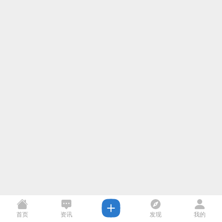
首页
资讯
发现
我的