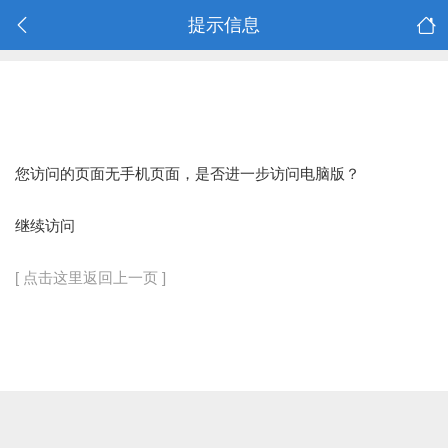
提示信息
您访问的页面无手机页面，是否进一步访问电脑版？
继续访问
[ 点击这里返回上一页 ]