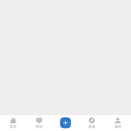
首页
资讯
发现
我的