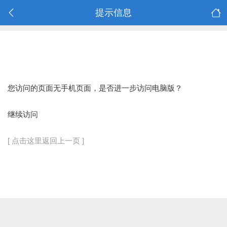
提示信息
您访问的页面无手机页面，是否进一步访问电脑版？
继续访问
[ 点击这里返回上一页 ]