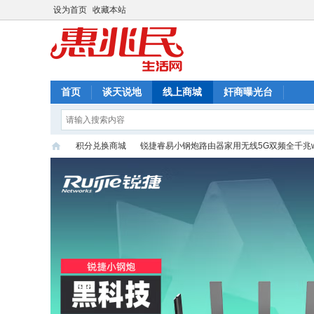
设为首页
收藏本站
首页
谈天说地
线上商城
奸商曝光台
积分兑换商城
锐捷睿易小钢炮路由器家用无线5G双频全千兆wi
首
页