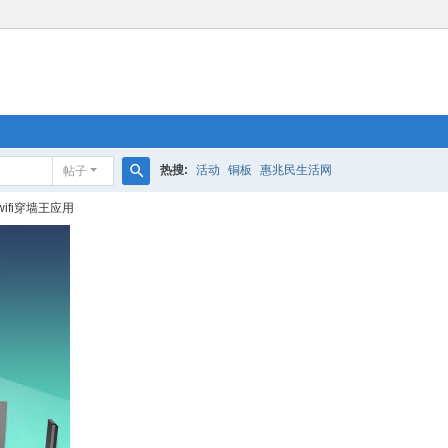
热搜:
活动
铜板
惠兆民生活网
帖子
搜
fi穿墙王应用
索