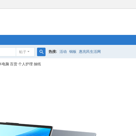
热搜:
活动
铜板
惠兆民生活网
帖子
搜
本电脑
百货
个人护理
抽纸
索