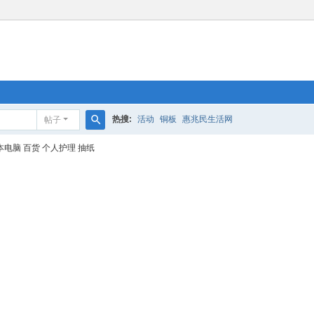
热搜:
活动
铜板
惠兆民生活网
帖子
搜
本电脑
百货
个人护理
抽纸
索