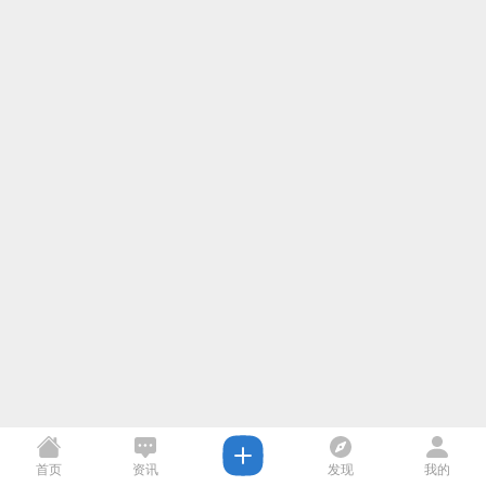
首页
资讯
发现
我的