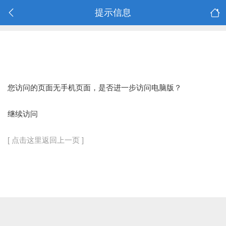
提示信息
您访问的页面无手机页面，是否进一步访问电脑版？
继续访问
[ 点击这里返回上一页 ]